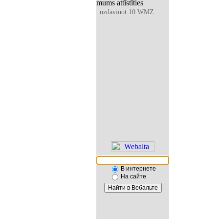
mums attīstīties
uzdāvinot 10 WMZ
В интернете
На сайте