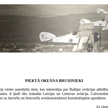
PIEKTĀ OKEĀNA BRUŅINIEKI
ļa vietne paredzēta tiem, kas interesējas par Baltijas aviācijas attīstī
ados. It īpaši tiks izskatīta Latvijas un Lietuvas aviācija. Galvenokār
u uz latviešu un lietuviešu aviokonstruktoru konstruētajiem aparātiem.
Ar cieņ