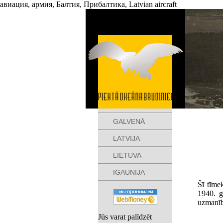
авиация, армия, Балтия, Прибалтика, Latvian aircraft
GALVENĀ
LATVIJA
LIETUVA
IGAUNIJA
Šī tīmek
1940. g
uzmanīb
Jūs varat palīdzēt