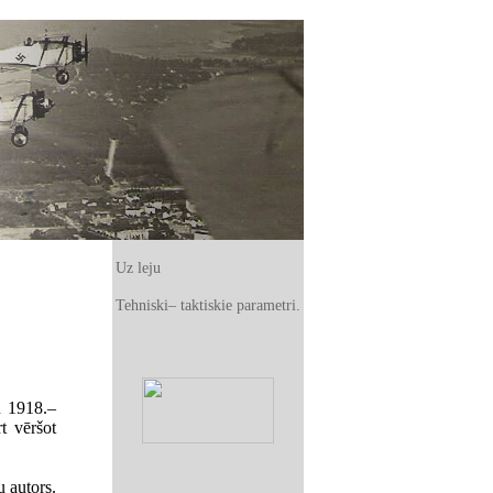
Uz leju
Tehniski– taktiskie parametri.
bu 1918.–
t vēršot
u autors.